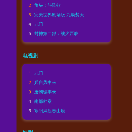
2
角头：斗阵欸
3
完美世界剧场版 九劫焚天
4
九门
5
封神第二部：战火西岐
电视剧
1
九门
2
兵自风中来
3
唐朝诡事录
4
南部档案
5
寒阳风起春山境