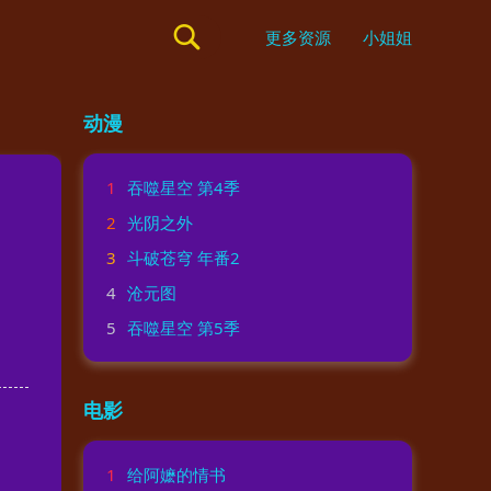
更多资源
小姐姐
动漫
1
吞噬星空 第4季
2
光阴之外
3
斗破苍穹 年番2
4
沧元图
5
吞噬星空 第5季
电影
1
给阿嬷的情书