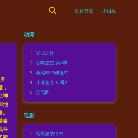
更多资源
小姐姐
动漫
1
光阴之外
2
吞噬星空 第4季
3
游戏BUG修复中
斗罗
4
斗破苍穹 年番2
湛，
5
沧元图
处神
和他
兽。
电影
着自
战斗
1
给阿嬷的情书
了新