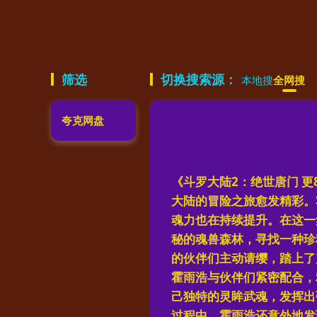
筛选
切换搜索源：
本地搜
全网搜
夸克网盘
《斗罗大陆2：绝世唐门 更
大陆的冒险之旅愈发精彩。
魂力也在持续提升。在这一
秘的魂兽森林，寻找一种珍
的伙伴们主动请缨，踏上了
霍雨浩与伙伴们紧密配合，
己独特的灵眸武魂，发挥出
过程中，霍雨浩还意外地发