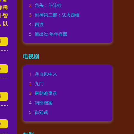
2
角头：斗阵欸
珍稀
3
封神第二部：战火西岐
斗智
，以
4
四渡
5
熊出没·年年有熊
源
电视剧
源
1
兵自风中来
2
九门
3
唐朝诡事录
源
4
南部档案
5
御廷谣
源