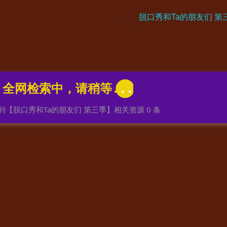
到【
脱口秀和Ta的朋友们 第三季
】相关资源
0
条