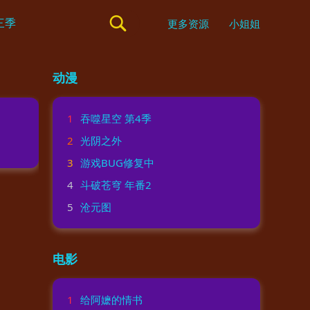
更多资源
小姐姐
动漫
1
吞噬星空 第4季
2
光阴之外
3
游戏BUG修复中
4
斗破苍穹 年番2
5
沧元图
电影
1
给阿嬷的情书