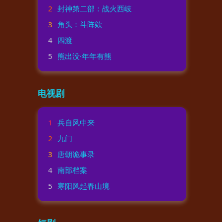
2
封神第二部：战火西岐
3
角头：斗阵欸
4
四渡
5
熊出没·年年有熊
电视剧
1
兵自风中来
2
九门
3
唐朝诡事录
4
南部档案
5
寒阳风起春山境