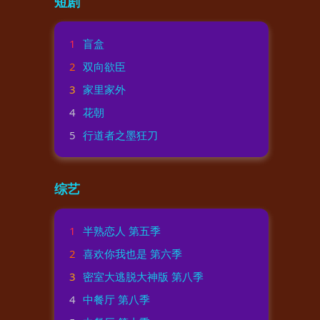
短剧
1
盲盒
2
双向欲臣
3
家里家外
4
花朝
5
行道者之墨狂刀
综艺
1
半熟恋人 第五季
2
喜欢你我也是 第六季
3
密室大逃脱大神版 第八季
4
中餐厅 第八季